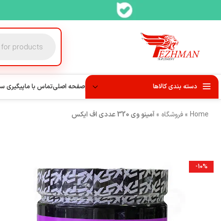
دسته بندی کالاها
صفحه اصلی
تماس با ما
پیگیری س
Home
»
فروشگاه
»
آمینو وی 320 عددی اف ایکس
-10%