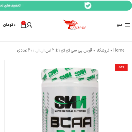
0
منو
0
تومان
Home
»
فروشگاه
»
قرص بی سی ای ای 2:1:1 اس ان ان 200 عددی
-15%