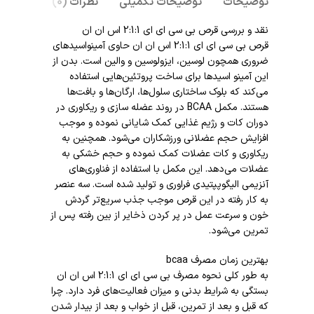
توضیحات
توضیحات تکمیلی
نظرات (0)
نقد و بررسی قرص بی سی ای ای 2:1:1 اس ان ان
قرص بی سی ای ای 2:1:1 اس ان ان حاوی آمینواسیدهای
ضروری همچون لوسین، ایزولوسین و والین است. بدن از
این آمینو اسیدها برای ساخت پروتئین‌هایی استفاده
می‌کند که بلوک ساختاری سلول‌ها، ارگان‌ها و بافت‌ها
هستند. مکمل BCAA در روند عضله سازی و ریکاوری در
دوران کات و رژیم غذایی کمک شایانی نموده و موجب
افزایش حجم عضلانی ورزشکاران می‌شود. همچنین به
ریکاوری و کات عضلات کمک نموده و حجم خشکی به
عضلات می‌دهد. این مکمل با استفاده از فناوری‌های
آنزیمی الیگوپپتیدی فراوری و تولید شده است. سه عنصر
به کار رفته در این قرص موجب جذب سریع‌تر گردش
خون و سرعت عمل در پر کردن ذخایر از بین رفته پس از
تمرین می‌شود.
بهترین زمان مصرف bcaa
به طور کلی نحوه مصرف بی سی ای ای 2:1:1 اس ان ان
بستگی به شرایط بدنی و میزان فعالیت‌های فرد دارد. چرا
که قبل و بعد از تمرین، قبل از خواب و بعد از بیدار شدن