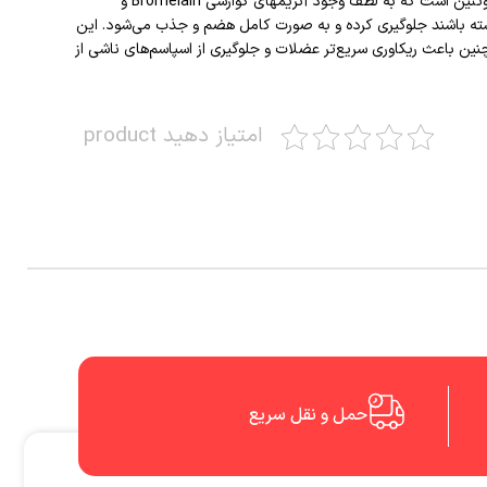
یکی از دلایل کیفیت بی‌نظیر این محصول است. پودر وی 100 در کنار غلظت بالایی از پروتئین، دارای یکی از بهترین آمینوگرام‌های موجود در بازار وی پروتئین است که به لطف وجود آنزیمهای گوارشی Bromelain و
دم تحمل لاکتوز داشته باشند جلوگیری کرده و به صورت کامل هضم و جذب می‌شود. این
غذی را بهبود می‌بخشد، همچنین باعث ریکاوری سریع‌تر عضلات و جلوگیری از اسپاسم‌های ناشی از
امتیاز دهید product
حمل و نقل سریع