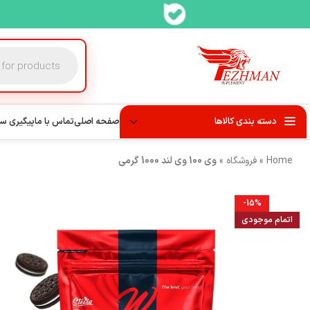
دسته بندی کالاها
صفحه اصلی
تماس با ما
پیگیری س
Home
»
فروشگاه
»
وی 100 وی لند 1000 گرمی
-15%
اتمام موجودی