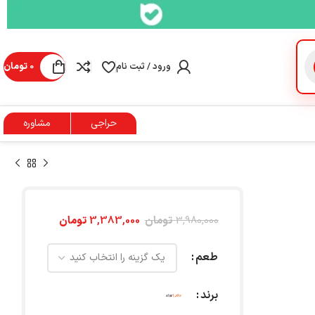
ورود / ثبت نام
0
تومان
حراجی
مشاوره
3,980,000
تومان
3,383,000
تومان
طعم
برند