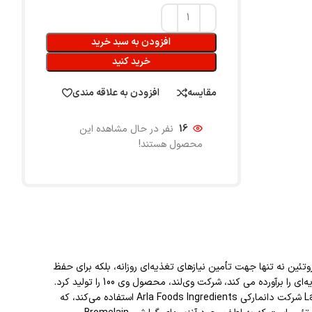
افزودن به سبد خرید
خرید کنید
مقایسه
افزودن به علاقه مندی
16
نفر در حال مشاهده این
محصول هستند!
وتئین نه تنها جهت تأمین نیازهای تغذیه‌ای روزانه، بلکه برای حفظ
تعادل تغذیه‌ای مناسب، بهبود ریکاوری، حفظ و رشد عضلات ضروری است. به همین دلیل، در جستجوی یک فرآورده پروتئینی که بیشترین نیازهای تغذیه‌ای را برآورده می کند، شرکت وی‌لند، محصول وی 100 را تولید کرد.
بر خلاف محصولات برخی برندها که چندین منبع پروتئین با کیفیت پایین را ترکیب می‌کنند، وی 100 فقط از وی پروتئین کنستانتره Lacprodan® SP8011 شرکت دانمارکی Arla Foods Ingredients استفاده می‌کند، که