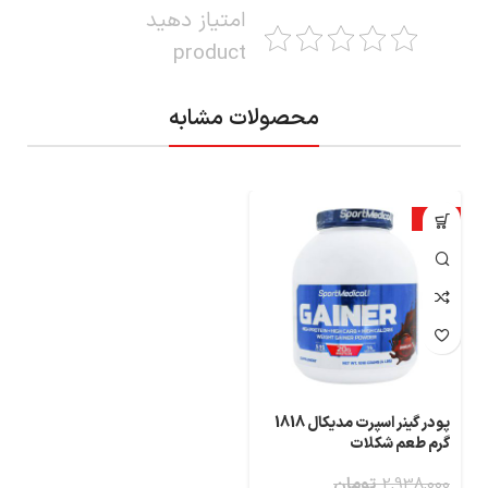
امتیاز دهید
product
محصولات مشابه
-30%
پودر گینر اسپرت مدیکال 1818
گرم طعم شکلات
2,938,000
تومان