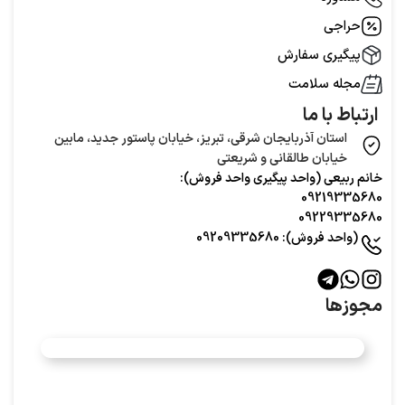
حراجی
پیگیری سفارش
مجله سلامت
ارتباط با ما
استان آذربایجان شرقی، تبریز، خیابان پاستور جدید، مابین
خیابان طالقانی و شریعتی
خانم ربیعی (واحد‌ پیگیری واحد فروش):
09219335680
09229335680
(واحد فروش): 09209335680
مجوزها