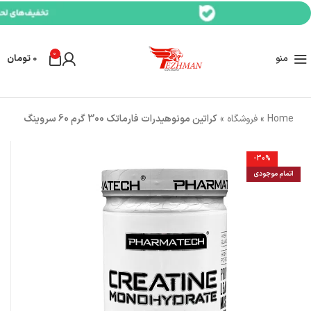
0
منو
0
تومان
Home
»
فروشگاه
»
کراتین مونوهیدرات فارماتک 300 گرم 60 سروینگ
-30%
اتمام موجودی