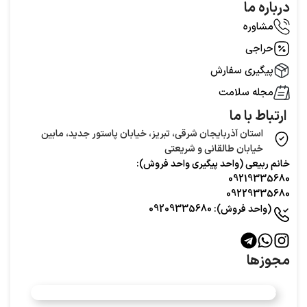
درباره ما
مشاوره
حراجی
پیگیری سفارش
مجله سلامت
ارتباط با ما
استان آذربایجان شرقی، تبریز، خیابان پاستور جدید، مابین
خیابان طالقانی و شریعتی
خانم ربیعی (واحد‌ پیگیری واحد فروش):
09219335680
09229335680
(واحد فروش): 09209335680
مجوزها