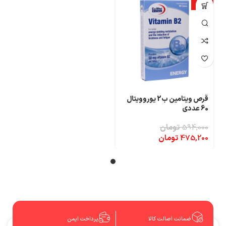
-20%
قرص ویتامین ب2 یوروویتال
60 عددی
594,000
تومان
475,200
تومان
ضمانت اصالت کالا
پرداخت ایمن