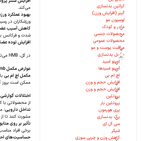
افزایش سنتز پروت
کراتین بدنسازی
می‌کند.
گینر (افزایش وزن)
بهبود عملکرد ورز
لوسیون مو
ورزشکاران در رسی
مادر و کودک
کاهش آسیب عضل
محصولات جنسی
شدت و فرکانس بی
محصولات عمومی
افزایش توده عضل
مراقبت پوست و مو
مکمل بدنسازی
در کل، HMB می‌تواند ابزاری مفید در برنامه‌ی تغذیه‌ای ورزشکاران و افرادی باشد که به دنبال حفظ یا افزایش توده عضلانی و بهبود عملکرد ورزشی خود هستند.
آمینو اسید
آمینو اسیدها
عوارض مکمل
mb
اچ ام بی
مکمل
اچ ام بی
با 
افزایش حجم و وزن
ممکن است بروز کنن
افزایش حجم و وزن
اختلالات گوارشی:
پروتئین
از محصولاتی با ک
پروتئین بار
تداخل دارویی:
پری هورمون
مشورت کنند تا از
پک بدنسازی
تأثیر بر روی متابو
سی ال ای
برخی افراد مناسب 
شیکر
حساسیت‌های احت
کاهش وزن و چربی سوزی