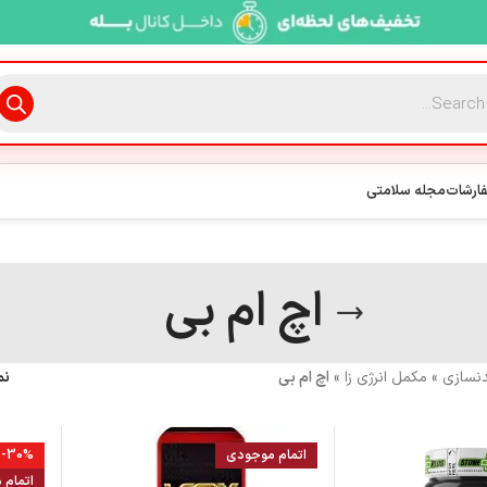
فارشات
مجله سلامتی
اچ ام بی
نسازی
»
مکمل انرژی زا
»
اچ ام بی
نم
اتمام موجودی
-30%
اتمام