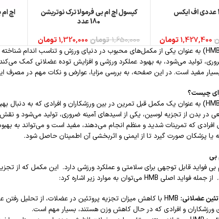
کپسول اچ ام بی فرمولا ترک نوتریشن
اچ ام 
اطلاعات بیشتر
اطلاعات 
180 عدد
ن
1,427,400
تومان
1,650,000
تومان
1,320,000
تومان
مکمل اچ ام بی (HMB) به عنوان یکی از مکمل‌های محبوب در دنیای ورزش و تناسب اندام
وری، تولید می‌شود، به بهبود عملکرد ورزشی و افزایش توده عضلانی کمک می‌کند. 
یار مفید است. در این صفحه، به بررسی مزایا، عوارض و نکات مهم در مصرف ا
رای چیست؟
مکمل اچ ام بی (HMB) به عنوان یک مکمل قبل تمرین در بین ورزشکاران و افرادی که به
بیعی در بدن از تجزیه لوسین، یکی از اسیدهای آمینه ضروری، تولید می‌شود و نق
ی افرادی که تمرینات شدید و منظم انجام می‌دهند، مفید است و می‌تواند به به
ا پزشکان صورت گیرد تا از ایمنی و اثربخشی آن اطمینان حاصل شود.
 بی
HM اچ ام بی فواید قابل توجهی برای سلامتی و عملکرد ورزشی دارد. این مکمل که از
صلی HMB می‌توان به موارد زیر اشاره کرد:
ئین عضلانی:
HMB با کاهش میزان تجزیه پروتئین در عضلات، از تحلیل رفتن ع
ای ورزشکاران و افرادی که در حال کاهش وزن هستند، بسیار مهم است.