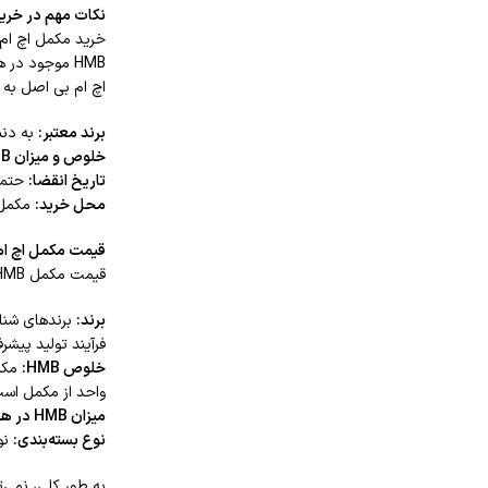
نکات مهم در خری
خرید مکمل اچ ام 
HMB موجود در
اچ ام بی اصل به ن
برند معتبر:
به دنب
خلوص و میزان
B
تاریخ انقضا:
حتماً
محل خرید:
مکمل ا
قیمت مکمل اچ ام
قیمت مکمل HMB، به عنوان یک
برند:
برندهای شناخ
فرآیند تولید پیشرف
خلوص
HMB
:
واحد از مکمل اس
میزان
HMB
در هر
نوع بسته‌بندی:
نوع