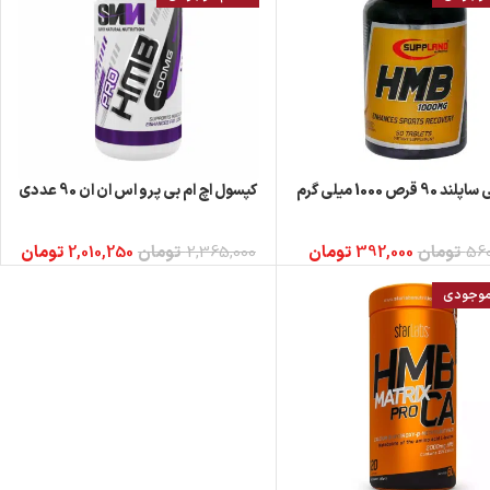
90 قرص 1000 میلی گرم
کپسول اچ ام بی پرو اس ان ان 90 عددی
بیشتر
اطلاعات بیشتر
560
تومان
392,000
تومان
2,365,000
تومان
2,010,250
تومان
 موجودی