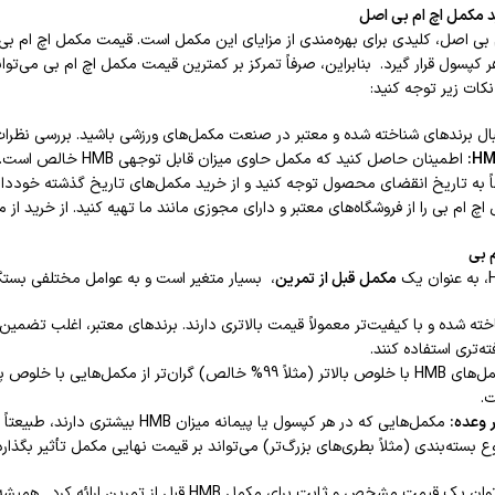
د مکمل اچ ام بی اصل
بی اصل، کلیدی برای بهره‌مندی از مزایای این مکمل است. قیمت مکمل اچ ام بی 
 هر کپسول قرار گیرد. بنابراین، صرفاً تمرکز بر کمترین قیمت مکمل اچ ام بی می
کات زیر توجه کنید:
ال برندهای شناخته شده و معتبر در صنعت مکمل‌های ورزشی باشید. بررسی نظرات 
HM
:
اطمینان حاصل کنید که مکمل حاوی میزان قابل توجهی HMB خالص است. درج این اطلاعات بر روی برچسب محصول الزامی است.
 به تاریخ انقضای محصول توجه کنید و از خرید مکمل‌های تاریخ گذشته خوددار
چ ام بی را از فروشگاه‌های معتبر و دارای مجوزی مانند ما تهیه کنید. از خرید از من
 بی
مکمل قبل از تمرین
، بسیار متغیر است و به عوامل مختلفی بستگی
ته شده و با کیفیت‌تر معمولاً قیمت بالاتری دارند. برندهای معتبر، اغلب تضمین 
ته‌تری استفاده کنند.
ت.
 وعده:
مکمل‌هایی که در هر کپسول یا پیمانه میزان HMB بیشتری دارند، طبیعتاً قیمت بالاتری دارند.
 بسته‌بندی (مثلاً بطری‌های بزرگ‌تر) می‌تواند بر قیمت نهایی مکمل تأثیر بگذارد
به طور کلی، نمی‌توان یک قیمت مشخص و ثابت برا