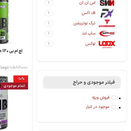
اس ان ان
1
اف اکس
1
ترک نوتریشن
1
ساپ لند
1
لوکس
1
اچ ام بی 120 عددی Stone Plus
افزودن به سبد خری
1,586,000
توما
-10%
فیلتر موجودی و حراج
اتمام موجودی
فروش ویژه
موجود در انبار