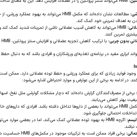
ئین:
HMB می‌تواند سنتز پروتئین را در عضلات افزایش دهد. این به معنای س
شی:
مطالعات نشان داده‌اند که مکمل HMB می‌تواند به
دن به اهداف تمرینی خود کمک کند.
انی:
HMB می‌تواند به کاهش آسیب عضلانی ناشی از تمرینات شدید کمک کند و ر
شتری تمرین کنند.
انی بدون چربی:
با ترکیب کاهش تجزیه عضلانی و افزایش سنتز پروتئین، HMB به افزایش توده عضلانی بدون چربی کمک می‌کند.
h
وجود فواید زیادی که برای عملکرد ورزشی و حفظ توده عضلانی دارد، ممکن است 
د. در ادامه به برخی از این عوارض و موارد احتیاطی اشاره می‌شود:
برخی از مصرف‌کنندگان گزارش داده‌اند که دچار مشکلات گوارشی مثل نفخ، اسهال
یفیت بهتر کاهش می‌یابند.
مکمل HMB می‌تواند با بعضی از داروها تداخل داشته باشد. افرادی که دارو
 تداخلات احتمالی جلوگیری شود.
لیسم:
اگرچه HMB به بهبود توده عضلانی کمک می‌کند، اما در بعضی موارد 
نباشد.
مالی:
برخی افراد ممکن است به ترکیبات موجود در مکمل‌های HMB حساسیت داشته باشند و دچار علائم آلرژیک مانند خارش، بثورات پوستی یا تورم شوند.