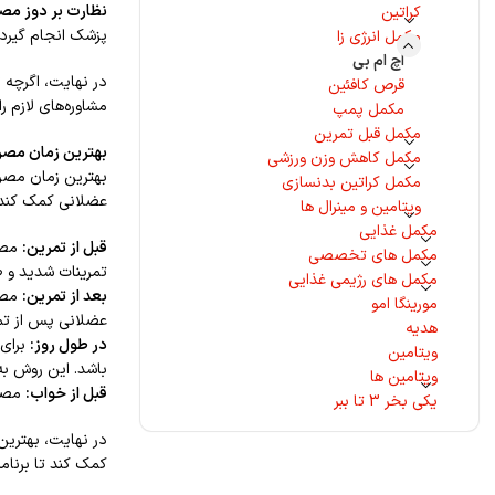
نظارت بر دوز مص
کراتین
پزشک انجام گیرد.
مکمل انرژی زا
اچ ام بی
قرص کافئین
مشاوره‌های لازم ر
مکمل پمپ
مکمل قبل تمرین
بهترین زمان مصر
مکمل کاهش وزن ورزشی
مکمل کراتین بدنسازی
عضلانی کمک کند. در ادامه 
ویتامین و مینرال ها
مکمل غذایی
قبل از تمرین:
مکمل های تخصصی
تمرینات شدید و ط
مکمل های رژیمی غذایی
بعد از تمرین:
مورینگا امو
عضلانی پس از تم
هدیه
در طول روز:
ویتامین
باشد. این روش به
ویتامین ها
قبل از خواب:
مصرف HMB قبل از خواب می‌تواند به کاهش تجزیه عضلانی در طول شب 
یکی بخر 3 تا ببر
کمک کند تا برنام