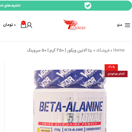
0
منو
0
تومان
Home
»
فروشگاه
»
بتا آلانین ویگور | 250 گرم | 50 سروینگ
-30%
اتمام موجودی