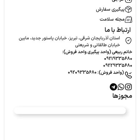
پیگیری سفارش
مجله سلامت
ارتباط با ما
استان آذربایجان شرقی، تبریز، خیابان پاستور جدید، مابین
خیابان طالقانی و شریعتی
خانم ربیعی (واحد‌ پیگیری واحد فروش):
09219335680
09229335680
(واحد فروش): 09209335680
مجوزها