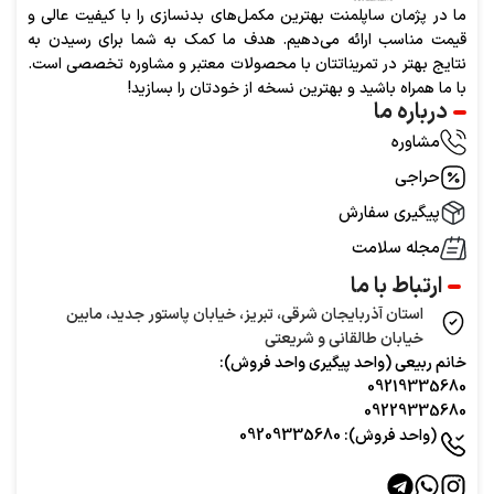
ما در پژمان ساپلمنت بهترین مکمل‌های بدنسازی را با کیفیت عالی و
قیمت مناسب ارائه می‌دهیم. هدف ما کمک به شما برای رسیدن به
نتایج بهتر در تمریناتتان با محصولات معتبر و مشاوره تخصصی است.
با ما همراه باشید و بهترین نسخه از خودتان را بسازید!
درباره ما
مشاوره
حراجی
پیگیری سفارش
مجله سلامت
ارتباط با ما
استان آذربایجان شرقی، تبریز، خیابان پاستور جدید، مابین
خیابان طالقانی و شریعتی
خانم ربیعی (واحد‌ پیگیری واحد فروش):
09219335680
09229335680
(واحد فروش): 09209335680