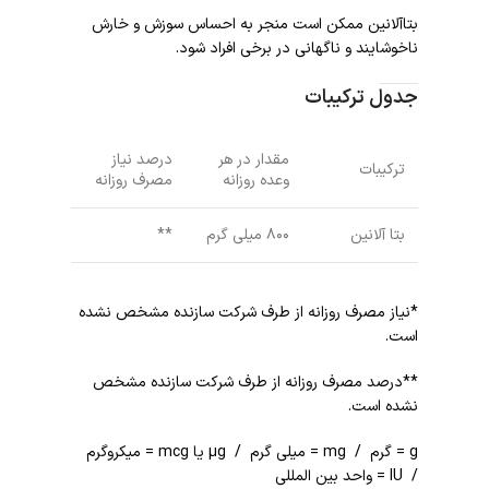
بتاآلانین ممکن است منجر به احساس سوزش و خارش
ناخوشایند و ناگهانی در برخی افراد شود.
جدول ترکیبات
مقدار در هر
درصد نیاز
ترکیبات
وعده روزانه
مصرف روزانه
بتا آلانین
۸۰۰ میلی گرم
**
*نیاز مصرف روزانه از طرف شرکت سازنده مشخص نشده
است.
**درصد مصرف روزانه از طرف شرکت سازنده مشخص
نشده است.
g = گرم / mg = میلی گرم / µg یا mcg = میکروگرم
/ IU = واحد بین المللی