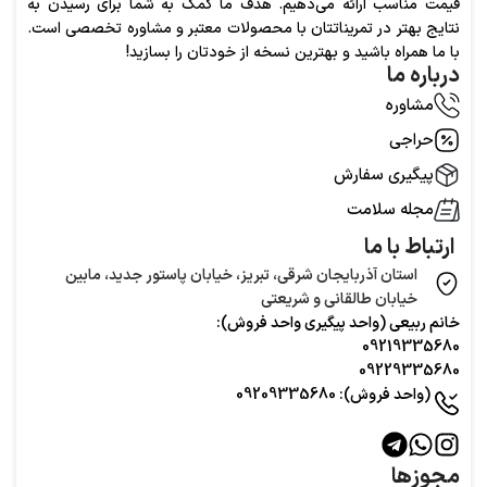
قیمت مناسب ارائه می‌دهیم. هدف ما کمک به شما برای رسیدن به
نتایج بهتر در تمریناتتان با محصولات معتبر و مشاوره تخصصی است.
با ما همراه باشید و بهترین نسخه از خودتان را بسازید!
درباره ما
مشاوره
حراجی
پیگیری سفارش
مجله سلامت
ارتباط با ما
استان آذربایجان شرقی، تبریز، خیابان پاستور جدید، مابین
خیابان طالقانی و شریعتی
خانم ربیعی (واحد‌ پیگیری واحد فروش):
09219335680
09229335680
(واحد فروش): 09209335680
مجوزها