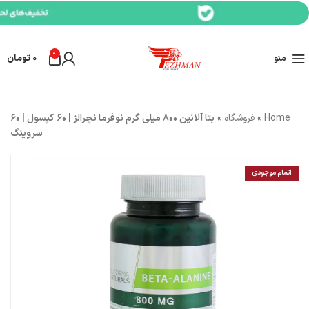
0
منو
0
تومان
Home
»
فروشگاه
»
بتا آلانین ۸۰۰ میلی گرم نوفرما نچرالز | ۶۰ کپسول | ۶۰
سروینگ
اتمام موجودی