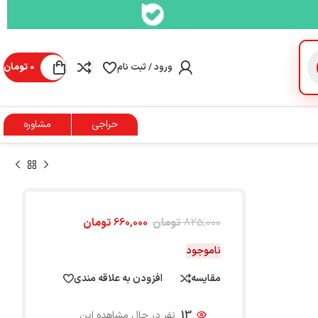
ورود / ثبت نام
0
تومان
حراجی
مشاوره
825,000
تومان
660,000
تومان
ناموجود
مقایسه
افزودن به علاقه مندی
13
نفر در حال مشاهده این