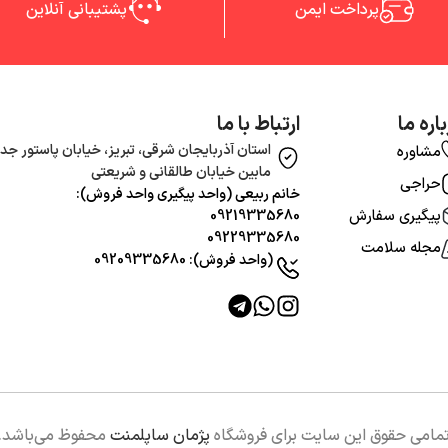
پرداخت ایمن
پشتیبانی آنلاین
اره ما
ارتباط با ما
استان آذربایجان شرقی، تبریز، خیابان پاستور جدی
مشاوره
مابین خیابان طالقانی و شریعتی
حراجی
خانم ربیعی (واحد‌ پیگیری واحد فروش):
پیگیری سفارش
09219335680
09229335680
مجله سلامت
(واحد فروش): 09209335680
مامی حقوق این سایت برای فروشگاه
پژمان ساپلمنت
محفوظ می‌باشد.