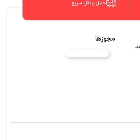
حمل و نقل سریع
مجوزها
د،