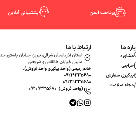
پرداخت ایمن
پشتیبانی آنلاین
اره ما
ارتباط با ما
استان آذربایجان شرقی، تبریز، خیابان پاستور جدی
مشاوره
مابین خیابان طالقانی و شریعتی
حراجی
خانم ربیعی (واحد‌ پیگیری واحد فروش):
پیگیری سفارش
09219335680
09229335680
مجله سلامت
(واحد فروش): 09209335680