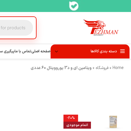
دسته بندی کالاها
صفحه اصلی
تماس با ما
پیگیری س
Home
»
فروشگاه
»
ویتامین ای و د3 یوروویتال 60 عددی
-20%
اتمام موجودی