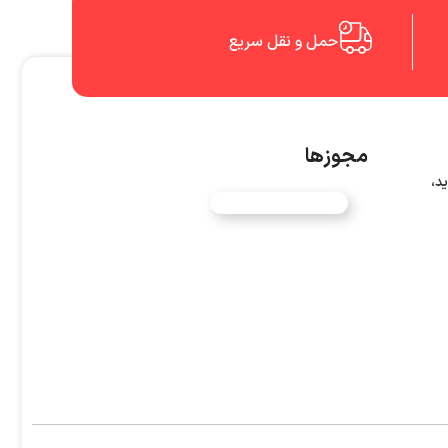
حمل و نقل سریع
مجوزها
د،