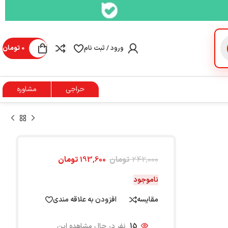
ورود / ثبت نام
0
تومان
حراجی
مشاوره
242,000
تومان
193,600
تومان
ناموجود
مقایسه
افزودن به علاقه مندی
15
نفر در حال مشاهده این