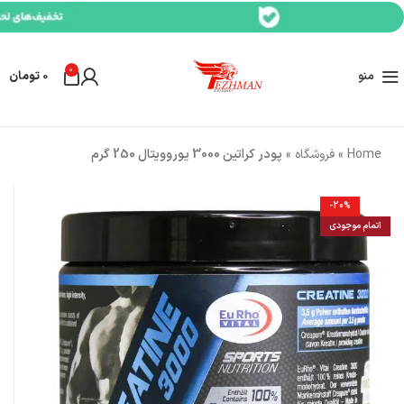
0
منو
0
تومان
Home
»
فروشگاه
»
پودر کراتین 3000 یوروویتال 250 گرم
-20%
اتمام موجودی