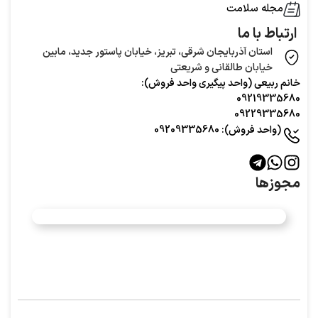
مجله سلامت
ارتباط با ما
استان آذربایجان شرقی، تبریز، خیابان پاستور جدید، مابین
خیابان طالقانی و شریعتی
خانم ربیعی (واحد‌ پیگیری واحد فروش):
09219335680
09229335680
(واحد فروش): 09209335680
مجوزها