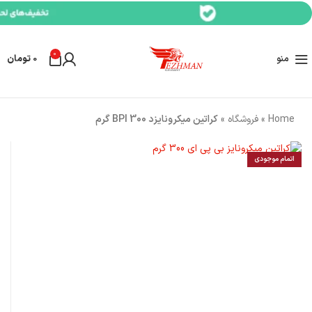
0
منو
0
تومان
Home
»
فروشگاه
»
کراتین میکرونایزد BPI 300 گرم
اتمام موجودی