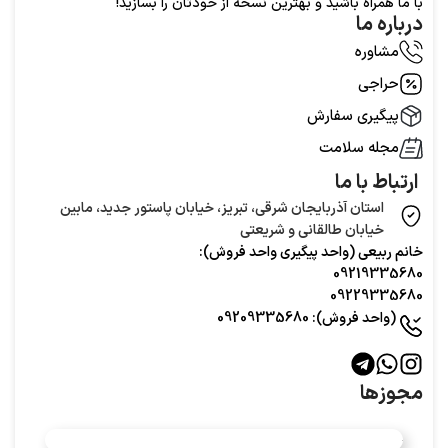
با ما همراه باشید و بهترین نسخه از خودتان را بسازید!
درباره ما
مشاوره
حراجی
پیگیری سفارش
مجله سلامت
ارتباط با ما
استان آذربایجان شرقی، تبریز، خیابان پاستور جدید، مابین
خیابان طالقانی و شریعتی
خانم ربیعی (واحد‌ پیگیری واحد فروش):
09219335680
09229335680
(واحد فروش): 09209335680
مجوزها