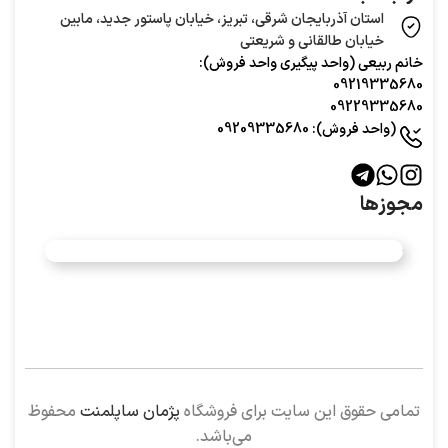
استان آذربایجان شرقی، تبریز، خیابان پاستور جدید، مابین
خیابان طالقانی و شریعتی
خانم ربیعی (واحد‌ پیگیری واحد فروش):
09219335680
09229335680
(واحد فروش): 09209335680
مجوزها
تمامی حقوق این سایت برای فروشگاه
پژمان ساپلمنت
محفوظ
می‌باشد.