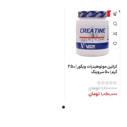
-30%
کراتین مونوهیدرات ویگور | 250
گرم | 50 سروینگ
1,500,000
تومان
1,050,000
تومان