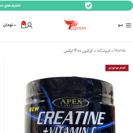
0
منو
0
تومان
Home
»
فروشگاه
»
کراتین 400 اپکس
اتمام موجودی