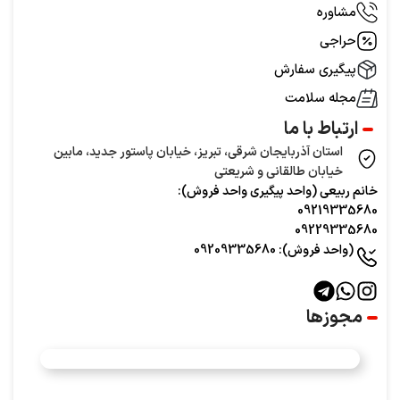
مشاوره
حراجی
پیگیری سفارش
مجله سلامت
ارتباط با ما
استان آذربایجان شرقی، تبریز، خیابان پاستور جدید، مابین
خیابان طالقانی و شریعتی
خانم ربیعی (واحد‌ پیگیری واحد فروش):
09219335680
09229335680
(واحد فروش): 09209335680
مجوزها