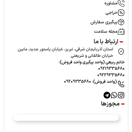
مشاوره
حراجی
پیگیری سفارش
مجله سلامت
ارتباط با ما
استان آذربایجان شرقی، تبریز، خیابان پاستور جدید، مابین
خیابان طالقانی و شریعتی
خانم ربیعی (واحد‌ پیگیری واحد فروش):
09219335680
09229335680
(واحد فروش): 09209335680
مجوزها